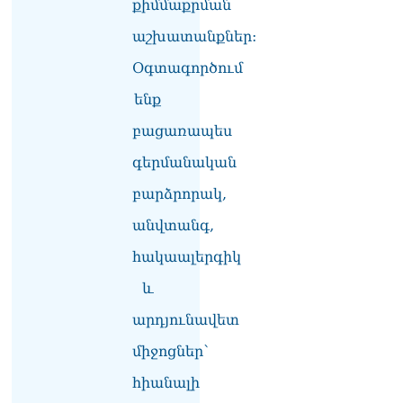
քիմմաքրման
լուծենք, ասեք՝ մի քանի
ամսվա մեջ ՀՀ-ն 29 800-ից
աշխատանքներ:
ո՞նց դարձավ 29 743 քկմ
06.08.2026
Օգտագործում
ենք
ՏԵՍԱՆՅՈւԹ․ «Մենք մեր
խոսքը դեռ կասենք»․
բացառապես
Դավիթ Իշխանյան
06.08.2026
գերմանական
ՏԵՍԱՆՅՈւԹ․ Աբսուրդ
բարձրորակ,
մեկ՝ դատարանը ո՞նց
անվտանգ,
կարող է միջամտել
Եկեղեցու գործին, մի հատ
հակաալերգիկ
էլ ասում են՝ չի կատարվում
վճիռը
և
06.08.2026
արդյունավետ
Նորապատում գործող
միջոցներ՝
բենզալցակայանում
պայթյուն է տեղի ունեցել.
հիանալի
կան վիրավորներ