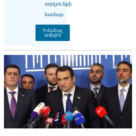
06.08.2026
արդյունքի
Բաքվի վերաքննիչ
համար։
դատարանն անփոփոխ է
թողել հայ գերիների
Իմանալ
դատավճիռները
ավելին
06.08.2026
ՌԴ-ի և Հայաստանի միջև
ապրանքաշրջանառությունը
կտրուկ նվազում է․
Օվերչուկ
06.08.2026
Մոսկվան և Երևանը
քննարկում են
Ռուսաստանի գլխավոր
հյուպատոսության
բացումը Կապանում
06.08.2026
Երևանում
դшնшկшհшրվшծ 30-ամյա