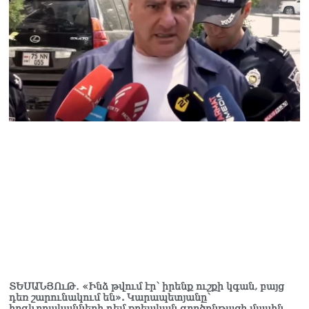
Ուղիղ միացում․ Ազգային
ժողովը շարոնակում է իր
աշխատանքը
06.08.2026
Փաշինյանը
պաշտոնյաներին կոչ արեց
վերանայել աշխատանքի
մոտեցումները և
բարձրացնել
կառավարության
արդյունավետությունը
06.08.2026
Ռուսաստանից Հայաստան
Ադրբեջանի տարածքով
կուղարկեն ցորենի նոր
խմբաքանակ
06.08.2026
Ուղիղ միացում․ ՀՀ
ՏԵՍԱՆՅՈւԹ․ «Ինձ թվում էր՝ իրենք ուշքի կգան, բայց
կառավարության
դեռ շարունակում են». Կարապետյանը՝
հերթական նիստը
հոգևորականների դեմ քրեական գործընթացի մասին