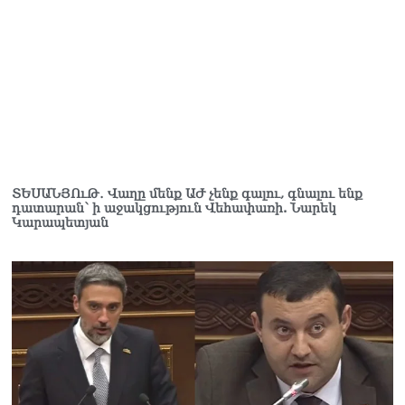
տղամարդը ծանր
վիճակում տեղափոխվել է
հիվանդանոց
06.08.2026
Չեմ կարող մեկնաբանել
Հաջիևի խոսքը. ասել ենք,
որ Սահմանադրության
նախագիծ ենք մշակում.
նախարար Գալյան
06.08.2026
ՏԵՍԱՆՅՈւԹ․ Վաղը մենք ԱԺ չենք գալու, գնալու ենք
դատարան՝ ի աջակցություն Վեհափառի. Նարեկ
Կարապետյան
Նիկոլ Փաշինյանը մեկնել է
Ղրղզստանի
Հանրապետություն
06.08.2026
ՏԵՍԱՆՅՈւԹ․
Սրբազանների, Սամվել
Կարապետյանի
կալանքները եղել են
ապօրինի, չեք կարող իմ
հետ չհամաձայնվել․ Արամ