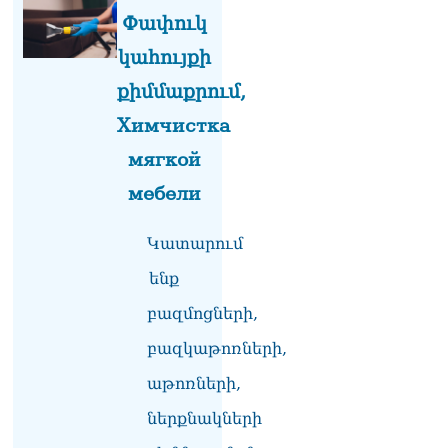
ՏԵՍԱՆՅՈւԹ․ «Ինձ թվում
Փափուկ
էր՝ իրենք ուշքի կգան, բայց
դեռ շարունակում են».
կահույքի
Կարապետյանը՝
հոգևորականների դեմ
քիմմաքրում,
քրեական գործընթացի
Химчистка
մասին
06.08.2026
мягкой
Հայաստանի ներկայիս
мебели
իշխանությունը ձախողում
է թե՛ երկրի ներսում
Կատարում
ազգային
համերաշխության
ենք
պահպանման, թե՛
արտաքին ճակատում հայ
բազմոցների,
ժողովրդի շահերի
պաշտպանության գործը․
բազկաթոռների,
Մարիաննա
աթոռների,
Ղահրամանյան
06.08.2026
ներքնակների
Եթե ուզում եք՝ ռեբուսը