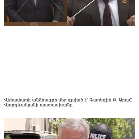
Վարդևանյան
06.08.2026
Ամենայն Հայոց
Կաթողիկոսը և 6
եպիսկոպոսները
մասնակցելու են
դատական առաջին
նիստին
06.08.2026
Վահագ Մարտիրոսյանը
որոնվում է որպես անհետ
կորած
06.08.2026
Վեհափառի անձնագրի մեջ գրված է՝ Գարեգին Բ. Արամ
ԱԳՆ-ն 1 մլն դոլար
Վարդևանյանի պատասխանը
կստանա արտերկրում
Անկախության 35–ամյակի
միջոցառումների համար
06.08.2026