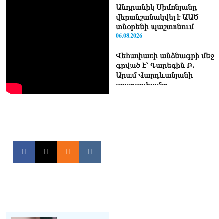
Անդրանիկ Սիմոնյանը
վերանշանակվել է ԱԱԾ
տնօրենի պաշտոնում
06.08.2026
Վեհափառի անձնագրի մեջ
գրված է՝ Գարեգին Բ.
Արամ Վարդևանյանի
պատասխանը
06.08.2026
«Ուժեղ Հայաստան»-ն ԱԺ-
ից ստացած
պարգևավճարներն
ուղղելու է բացառապես
բարեգործությանը, մեր
հայրենակիցների
խնդիրների լուծմանը, որը
լինելու է թափանցիկ. Արամ
Վարդևանյան
06.08.2026