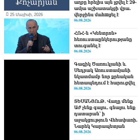
Քոչարյան
աղբը հրելիս այն լցվել է 29-
ամյա աշխատակցի վրա.
25 Մայիսի, 2026
վերջինս մաhшցել է
06.08.2026
ՀՌՀ-ն «Կենտրոն»
հեռուստաընկերությանը
տուգանել է
06.08.2026
Գագիկ Ծառուկյանի և
Սեդրակ Առուստամյանի
նկատմամբ նոր քրեական
հետապնդում է հարուցվել
06.08.2026
ՏԵՍԱՆՅՈւԹ․ Վաղը մենք
ԱԺ չենք գալու, գնալու ենք
դատարան՝ ի
աջակցություն Վեհափառի.
Նարեկ Կարապետյան
06.08.2026