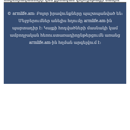
06.08.2026
© armlife.am: Բոլոր իրավունքները պաշտպանված են:
Երկար ժամանակ լույս չի
Մեջբերումներ անելիս հղումը armlife.am-ին
լինելու Երևանում և բոլոր
մարզերում
պարտադիր է: Կայքի հոդվածների մասնակի կամ
06.08.2026
ամբողջական հեռուստառադիոընթերցումն առանց
armlife.am-ին հղման արգելվում է:
«Հրապարակ». Մեղրին
կարեւոր է` չի կարելի
«պռավալ տալ. Կենաց
մահու կռիվ ենք տալու»
06.08.2026
armlife@internet.ru