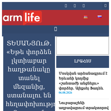
ՏԵՍԱՆՅՈւԹ․
«Եթե փորձեն
լկտիաբար
ԼՐԱՀՈՍ
հաղթանակը
Մոսկվան արձանագրում է
տանել
Երևանի կողմից
«շանտաժի անցնելու»
մեզանից,
փորձեր․ Ալեքսեյ Ֆադեև
06.08.2026
ստանալու են
հեղափոխություն».
Նուբարաշենի
աղբավայրում տրակտորով