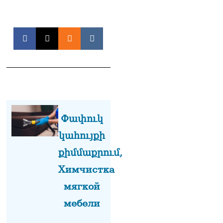
տվե՜ք այն էջը, որտեղ
գրված է Ուժեղ
Հայաստանի անունը, չեք
կարող, որովհետև նման էջ
այդ զեկույցում գոյություն
չունի. Ղահրամանյանը՝
Ղազարյանի
հայտարարության մասին
07.08.2026
ՏԵՍԱՆՅՈւԹ․ Իմ
ընտանիքը փող չունի, իմ
Փափուկ
աշխատավարձով է
ապրում. Թագուհի
կահույքի
Ղազարյանը հուզվեց
07.08.2026
քիմմաքրում,
Химчистка
Ինչու ԱՄՆ նախագահ
Թրամփը Ուկրաինային
мягкой
«Պատրիոտ» հրթիռներ չի
տրամադրի
мебели
07.08.2026