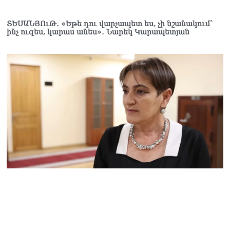
ՏԵՍԱՆՅՈւԹ․ «Եթե դու վարչապետ ես, չի նշանակում՝
ինչ ուզես, կարաս անես»․ Նարեկ Կարապետյան