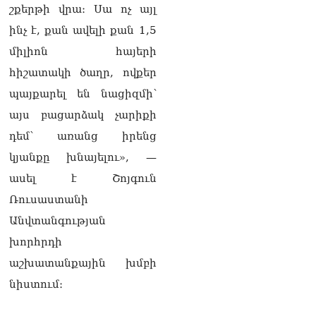
շքերթի վրա։ Սա ոչ այլ
լրագրողը՝ Էդգար
Ղազարյանին
ինչ է, քան ավելի քան 1,5
07.08.2026
միլիոն հայերի
ՏԵՍԱՆՅՈւԹ․ Փաշինյանը
հիշատակի ծաղր, ովքեր
հայտարարել է, որ
Եվրամիությունը
պայքարել են նացիզմի՝
Հայաստանի վրա
այս բացարձակ չարիքի
ազդեցության լծակներ
չունի
դեմ՝ առանց իրենց
07.08.2026
կյանքը խնայելու», —
ՏԵՍԱՆՅՈւԹ․ «Ցավոք,
ասել է Շոյգուն
լոգիստիկ խնդիրների
Ռուսաստանի
պատճառով մեր
փոխադարձ առևտրի
Անվտանգության
ծավալն այնքան էլ մեծ չէ»․
խորհրդի
Նիկոլ Փաշինյանը՝
Ղրղզստանի նախագահին
աշխատանքային խմբի
07.08.2026
նիստում։
Տիկի՜ն Ղազարյան, ցույց