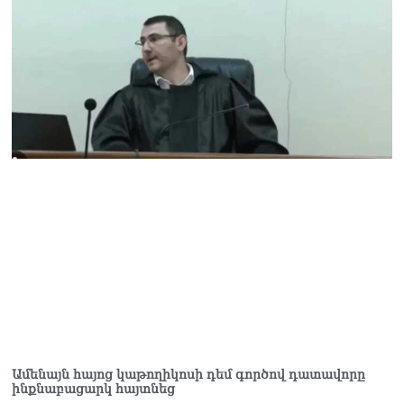
07.08.2026
Ռուսաստանը
ահազանգում է, որ կարող է
դադարել զբոսաշրջային
ռեսուրսի հոսքը դեպի
Հայաստան․ ինչ տեղի
կունենա
07.08.2026
Միշուստինը «ոտքի վրա»
շփվել է Փաշինյանի հետ
07.08.2026
ՏԵՍԱՆՅՈւԹ․ Այսօր մեր
ամոթի օրն է,
խայտառակություն է՝
դատում են Վեհափառին.
Մարիաննա
Ղահրամանյան
07.08.2026
Ամենայն հայոց կաթողիկոսի դեմ գործով դատավորը
ինքնաբացարկ հայտնեց
Եկեղեցու հեղինակության