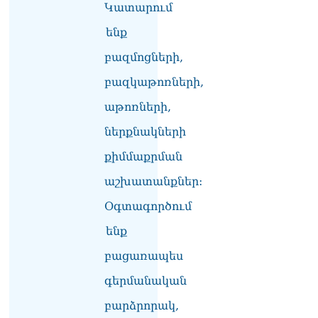
Կատարում
Փաշինյանը հասկացրել է,
որ Հայաստանին
ենք
Եվրամիության հետ
մերձեցման մղել է
բազմոցների,
Լուկաշենկոն
07.08.2026
բազկաթոռների,
աթոռների,
ՀՀ–ի համար ԵԱՏՄ–ի հետ
համագործակցության
ներքնակների
խորացումը
առաջնահերթություն է.
քիմմաքրման
Փաշինյան
07.08.2026
աշխատանքներ:
ՀԲԸՄ-ն կոչ է անում
Օգտագործում
կասեցնել քրեական
ենք
վարույթը, որը հակասում է
մեր պատմական
բացառապես
ավանդույթներին
07.08.2026
գերմանական
Քննչական կոմիտեն
բարձրորակ,
արձագանքել է Աննա