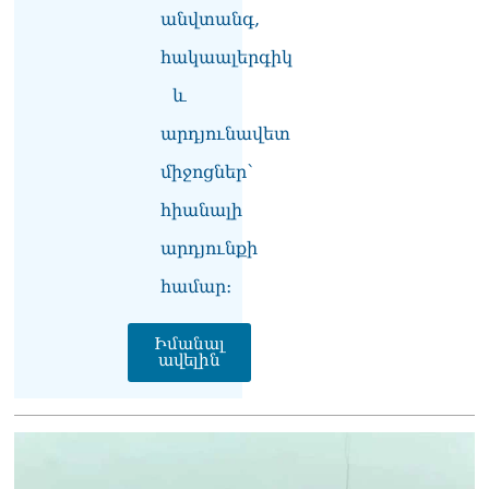
անվտանգ,
Հակոբյանին
07.08.2026
հակաալերգիկ
Նիկոլ Փաշինյանի քավոր
և
մարզպետն ավելի քան 5
տարում ոչ մի ասուլիս չի
արդյունավետ
տվել. Ոսկան Սարգսյան
07.08.2026
միջոցներ՝
հիանալի
ՄԱԿ Գլխավոր
քարտուղարի ուղերձը
արդյունքի
Փաշինյանին
արտահայտում է թերեւս
համար։
համաշխարհային
անցուդարձում շատ բան
Իմանալ
որոշող կենտրոնների
ավելին
տրամադրություններ
07.08.2026
Դուք էլ մի դատվեք, դուք
մի անգամ դատվել եք.
Ղազինյանը՝ ՔՊ–ականին