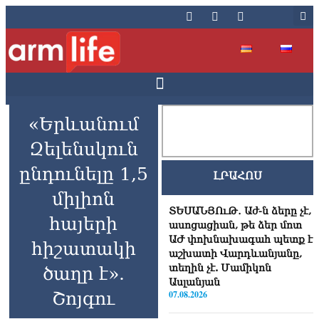
«Երևանում
Զելենսկուն
ընդունելը 1,5
ԼՐԱՀՈՍ
միլիոն
ՏԵՍԱՆՅՈւԹ․ Աժ-ն ձերը չէ,
հայերի
ասոցացիան, թե ձեր մոտ
ԱԺ փոխնախագահ պետք է
հիշատակի
աշխատի Վարդևանյանը,
տեղին չէ. Մամիկոն
ծաղր է».
Ասլանյան
Շոյգու
07.08.2026