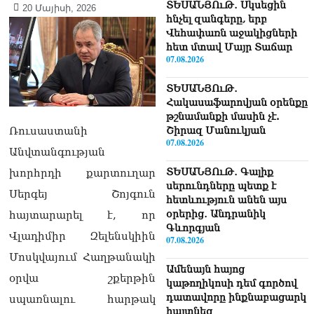
ՏԵՍԱՆՅՈւԹ․ Սկսեցին
20 Մայիսի, 2026
հնչել զանգերը, երբ
Վեհափառն աջակիցների
հետ մտավ Մայր Տաճար
07.08.2026
ՏԵՍԱՆՅՈւԹ․
Հակասաֆարովյան օրենքը
թշնամանքի մասին չէ.
Շիրազ Մանուկյան
Ռուսաստանի
07.08.2026
Անվտանգության
ՏԵՍԱՆՅՈւԹ․ Գալիք
խորհրդի քարտուղար
սերունդները պետք է
Սերգեյ Շոյգուն
հետևություն անեն այս
օրերից․ Անդրանիկ
հայտարարել է, որ
Գևորգյան
Վլադիմիր Զելենսկիին
07.08.2026
Մոսկվայում Հաղթանակի
Ամենայն հայոց
օրվա շքերթին
կաթողիկոսի դեմ գործով
դատավորը ինքնաբացարկ
սպառնալու հարթակ
հայտնեց