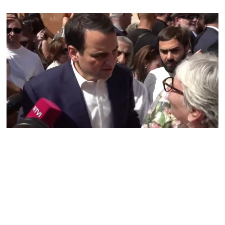
և նրա հոգևոր
առաքելության դեմ
ուղղված ՀՀ
իշխանությունների
գործողությունները
հակասահմանադրական
են և հակազգային. ՀՅԴ
Բյուրո
07.08.2026
Ծնողների շիրիմի մոտ
հայտնաբերել է
տղամարդու մшրմին,
հրшզեն և նшմшկ
07.08.2026
ՏԵՍԱՆՅՈւԹ․ ՔՊ-ն այսօր
դատում է ձեր խիղճը,
նրանց, ովքեր Հուդայի
ճանապարհով չեն գնացել.
Գառնիկ Դավթյան
07.08.2026