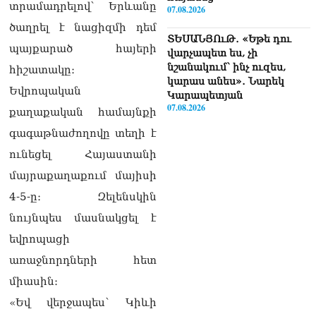
տրամադրելով՝ Երևանը
07.08.2026
ծաղրել է նացիզմի դեմ
ՏԵՍԱՆՅՈւԹ․ «Եթե դու
պայքարած հայերի
վարչապետ ես, չի
նշանակում՝ ինչ ուզես,
հիշատակը։
կարաս անես»․ Նարեկ
Եվրոպական
Կարապետյան
07.08.2026
քաղաքական համայնքի
գագաթնաժողովը տեղի է
Խայտառակություն է, մի
հատ ուշադիր լսեք՝
ունեցել Հայաստանի
Ամենայն Հայոց
մայրաքաղաքում մայիսի
Կաթողիկոսի դատ.
Տիգրան Աբրահամյան
4-5-ը։ Զելենսկին
07.08.2026
նույնպես մասնակցել է
ՏԵՍԱՆՅՈւԹ․ «Վեհափառ,
եվրոպացի
վեհափառ»
առաջնորդների հետ
վանկարկումների ու
հավատավոր ժողովրդի
միասին։
հոծ բազմության միջով
«Եվ վերջապես՝ Կիևի
Կաթողիկոսը մտավ