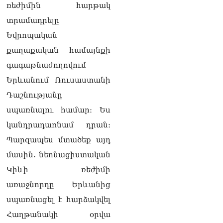
դատարան
ռեժիմին հարթակ
07.08.2026
տրամադրելը
Ռուսաստանում հայտնել
Եվրոպական
են, որ կանխել են
քաղաքական համայնքի
Հայաստան 16 մլն ռուբլու
ապօրինի արտահանումը
գագաթնաժողովում
07.08.2026
Երևանում Ռուսաստանի
Ուղիղ միացում․ ԱՄՈԹԻ
Դաշնությանը
ՕՐ․ Կաթողիկոսի գործով
սպառնալու համար։ Ես
դատական առաջին նիստը
07.08.2026
կանդրադառնամ դրան։
Պարզապես մտածեք այդ
ՏԵՍԱՆՅՈւԹ․ «Այսօր ձեզ
համար ազգային ամոթի
մասին. նեոնացիստական
օ՞ր է»․ լրագրողը՝ ՔՊ-
​​Կիևի ռեժիմի
ական պատգամավոր
Ռուզաննա Երեմյանին
առաջնորդը Երևանից
07.08.2026
սպառնացել է հարձակվել
ՏԵՍԱՆՅՈւԹ․ «Հնարավո՞ր
Հաղթանակի օրվա
է զրկվեք մանդատից»․