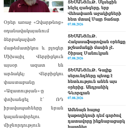
ՏԵՍԱՆՅՈւԹ․ Սկսեցին
հնչել զանգերը, երբ
Վեհափառն աջակիցների
հետ մտավ Մայր Տաճար
Օրեր առաջ «Զվարթնոց»
07.08.2026
օդանավակայանում
ՏԵՍԱՆՅՈւԹ․
ձերբակալված
Հակասաֆարովյան օրենքը
թշնամանքի մասին չէ.
մաթեմատիկոս և բլոգեր
Շիրազ Մանուկյան
Միխայիլ Վերբիցկուն
07.08.2026
այսօր ազատ են
ՏԵՍԱՆՅՈւԹ․ Գալիք
արձակել։ Վերբիցկու
սերունդները պետք է
հետևություն անեն այս
փաստաբանը
օրերից․ Անդրանիկ
«Ազատության»-ը
Գևորգյան
07.08.2026
փոխանցել է՝ ՌԴ
իրավապահները նրան
Ամենայն հայոց
կաթողիկոսի դեմ գործով
կալանավորելու
դատավորը ինքնաբացարկ
միջնորդություն
հայտնեց