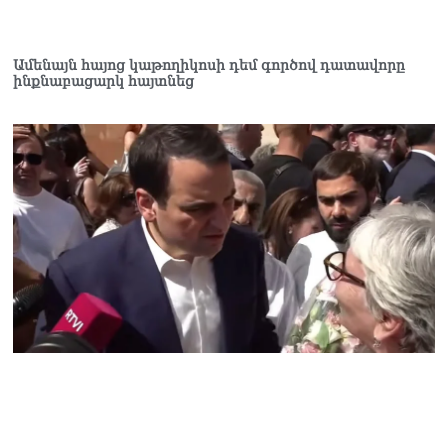
07.08.2026
Ռուսաստանը
Ամենայն հայոց կաթողիկոսի դեմ գործով դատավորը
ահազանգում է, որ կարող է
ինքնաբացարկ հայտնեց
դադարել զբոսաշրջային
ռեսուրսի հոսքը դեպի
Հայաստան․ ինչ տեղի
կունենա
07.08.2026
Միշուստինը «ոտքի վրա»
շփվել է Փաշինյանի հետ
07.08.2026
ՏԵՍԱՆՅՈւԹ․ Այսօր մեր
ամոթի օրն է,
խայտառակություն է՝
դատում են Վեհափառին.
Մարիաննա
Ղահրամանյան
07.08.2026
Եկեղեցու հեղինակության