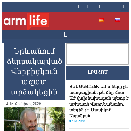
Երևանում
ձերբակալված
Վերբիցկուն
ԼՐԱՀՈՍ
ազատ
ՏԵՍԱՆՅՈւԹ․ Աժ-ն ձերը չէ,
արձակեցին
ասոցացիան, թե ձեր մոտ
ԱԺ փոխնախագահ պետք է
15 Հունիսի, 2026
աշխատի Վարդևանյանը,
տեղին չէ. Մամիկոն
Ասլանյան
07.08.2026