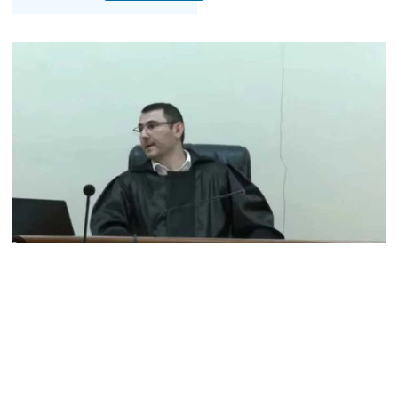
Հակոբյանին
07.08.2026
Նիկոլ Փաշինյանի քավոր
մարզպետն ավելի քան 5
տարում ոչ մի ասուլիս չի
տվել. Ոսկան Սարգսյան
07.08.2026
ՄԱԿ Գլխավոր
քարտուղարի ուղերձը
Փաշինյանին
արտահայտում է թերեւս
համաշխարհային
անցուդարձում շատ բան
որոշող կենտրոնների
տրամադրություններ
07.08.2026
Դուք էլ մի դատվեք, դուք
մի անգամ դատվել եք.
Ղազինյանը՝ ՔՊ–ականին