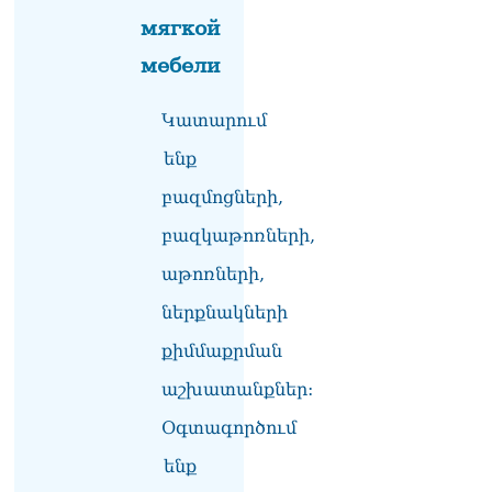
տվե՜ք այն էջը, որտեղ
мягкой
գրված է Ուժեղ
Հայաստանի անունը, չեք
мебели
կարող, որովհետև նման էջ
այդ զեկույցում գոյություն
չունի. Ղահրամանյանը՝
Կատարում
Ղազարյանի
հայտարարության մասին
ենք
07.08.2026
բազմոցների,
ՏԵՍԱՆՅՈւԹ․ Իմ
բազկաթոռների,
ընտանիքը փող չունի, իմ
աշխատավարձով է
աթոռների,
ապրում. Թագուհի
Ղազարյանը հուզվեց
ներքնակների
07.08.2026
քիմմաքրման
Ինչու ԱՄՆ նախագահ
աշխատանքներ:
Թրամփը Ուկրաինային
«Պատրիոտ» հրթիռներ չի
Օգտագործում
տրամադրի
07.08.2026
ենք