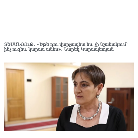
և նրա հոգևոր
առաքելության դեմ
ուղղված ՀՀ
իշխանությունների
գործողությունները
հակասահմանադրական
են և հակազգային. ՀՅԴ
ՏԵՍԱՆՅՈւԹ․ «Եթե դու վարչապետ ես, չի նշանակում՝
Բյուրո
ինչ ուզես, կարաս անես»․ Նարեկ Կարապետյան
07.08.2026
Ծնողների շիրիմի մոտ
հայտնաբերել է
տղամարդու մшրմին,
հրшզեն և նшմшկ
07.08.2026
ՏԵՍԱՆՅՈւԹ․ ՔՊ-ն այսօր
դատում է ձեր խիղճը,
նրանց, ովքեր Հուդայի
ճանապարհով չեն գնացել.
Գառնիկ Դավթյան
07.08.2026