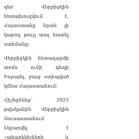
դատարան
դեռ Վերբիցկին
07.08.2026
հետախուզվում է,
Ռուսաստանում հայտնել
Հայաստանը նրան չի
են, որ կանխել են
Հայաստան 16 մլն ռուբլու
կարող թույլ տալ հատել
ապօրինի արտահանումը
սահմանը։
07.08.2026
Ուղիղ միացում․ ԱՄՈԹԻ
Վերբիցկին հետադարձի
ՕՐ․ Կաթողիկոսի գործով
տոմս ունի դեպի
դատական առաջին նիստը
07.08.2026
Իսրայել, բայց ստիպված
կմնա Հայաստանում։
ՏԵՍԱՆՅՈւԹ․ «Այսօր ձեզ
համար ազգային ամոթի
Հիշեցնենք՝ 2025
օ՞ր է»․ լրագրողը՝ ՔՊ-
ական պատգամավոր
թվականին Վերբիցկին
Ռուզաննա Երեմյանին
07.08.2026
Ռուսաստանում
ներառվել է
ՏԵՍԱՆՅՈւԹ․ «Հնարավո՞ր
«ահաբեկիչների և
է զրկվեք մանդատից»․