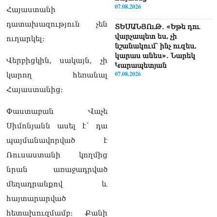
07.08.2026
Հայաստանի
դատախազություն չեն
ՏԵՍԱՆՅՈւԹ․ «Եթե դու
վարչապետ ես, չի
ուղարկել։
նշանակում՝ ինչ ուզես,
կարաս անես»․ Նարեկ
Վերբիցկին, սակայն, չի
Կարապետյան
07.08.2026
կարող հեռանալ
Հայաստանից։
Խայտառակություն է, մի
հատ ուշադիր լսեք՝
Փաստաբան Վաչե
Ամենայն Հայոց
Կաթողիկոսի դատ.
Սիմոնյանն ասել է՝ դա
Տիգրան Աբրահամյան
պայմանավորված է
07.08.2026
Ռուսաստանի կողմից
ՏԵՍԱՆՅՈւԹ․ «Վեհափառ,
նրան առաջադրված
վեհափառ»
վանկարկումների ու
մեղադրանքով և
հավատավոր ժողովրդի
հայտարարված
հոծ բազմության միջով
Կաթողիկոսը մտավ
հետախուզմամբ։ Քանի