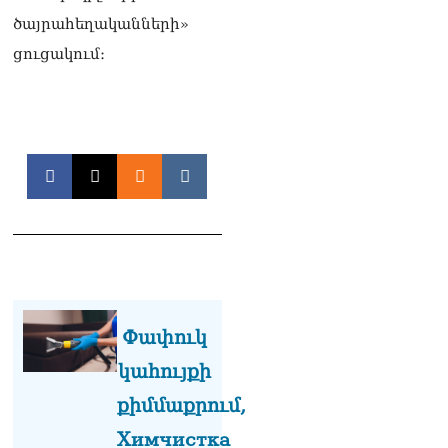
լրագրողը՝ Էդգար
ծայրահեղականների»
Ղազարյանին
07.08.2026
ցուցակում։
ՏԵՍԱՆՅՈւԹ․ Փաշինյանը
հայտարարել է, որ
Եվրամիությունը
Հայաստանի վրա
ազդեցության լծակներ
չունի
07.08.2026
ՏԵՍԱՆՅՈւԹ․ «Ցավոք,
լոգիստիկ խնդիրների
պատճառով մեր
փոխադարձ առևտրի
ծավալն այնքան էլ մեծ չէ»․
Փափուկ
Նիկոլ Փաշինյանը՝
կահույքի
Ղրղզստանի նախագահին
07.08.2026
քիմմաքրում,
Տիկի՜ն Ղազարյան, ցույց
Химчистка