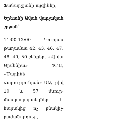
Հանրապետությանը.
Ֆանարջյանի այգիներ,
Ուժեղ Հայաստան
վստահաբար ունենալու
Երևանի Ավան վարչական
ենք. Արամ Վարդևանյան
10.08.2026
շրջան՝
Քասախ համայնքի
11:00-13:00 Դուրյան
նախկին ղեկավարը 28
թաղամաս 42, 43, 46, 47,
հողամաս է օտարել. 6 անձ
ձերբшկալվել է
48, 49, 50 շենքեր, «Վիվա
10.08.2026
Արմենիա» ՓԲԸ,
Փաշինյանի նոր որոշումը
«Մարինե
10.08.2026
Հարությունյան» ԱՁ, թիվ
Նար-Դոս փողոցի շենքերից
10 և 57 մսուր-
մեկի բակում
մանկապարտեզներ և
հայտնաբերվել է կնոջ
մարմին
հարակից ոչ բնակիչ-
10.08.2026
բաժանորդներ,
ՏԵՍԱՆՅՈւԹ․