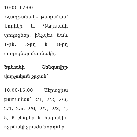
համար՝ քիչ եմ արել, տա
10:00-12:00
Աստված՝ կանեմ ավելին»․
«Հաղթանակ» թաղամաս՝
Գագիկ Ծառուկյանի
ուղերձը՝ Կենտրոն ՔԿՀ-ից
Նորիկի և Դեղոյանի
10.08.2026
փողոցներ, ինչպես նաև
ՔՊ-ն բավարար ձայն կտա
1-ին, 2-րդ և 8-րդ
Արամ Վարդևանյանին
փողոցներ մասնակի,
10.08.2026
ՏԵՍԱՆՅՈւԹ․ Ո՞րն է մեր
Երևանի Շենգավիթ
տարբերությունը այլ
վարչական շրջան՝
ուժերից. Նարեկ
Կարապետյան
10.08.2026
10:00-16:00 Աէրացիա
թաղամաս՝ 2/1, 2/2, 2/3,
Սիս գյուղի մոտ ճակատ
2/4, 2/5, 2/6, 2/7, 2/8, 4,
ճակատի բախվել են
«Mercedes CLS»-ն ու «Opel
5, 6 շենքեր և հարակից
Astra»-ն․ 4 վիրшվորներից
ոչ բնակիչ-բաժանորդներ,
2-ը անչափահասներ են
10.08.2026