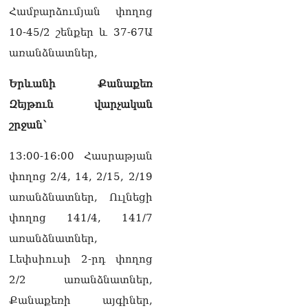
10.08.2026
Համբարձումյան փողոց
Արամը ստանում է
10-45/2 շենքեր և 37-67Ա
ազդեցիկ լծակներ.
առանձնատներ,
Ռոբերտ Ամստերդամ
10.08.2026
Երևանի Քանաքեռ
Հայտնի է՝ որ
Զեյթուն վարչական
հանձնաժողովների
շրջան՝
նախագահների
պաշտոններից զրկվեց ՔՊ–
ն
13:00-16:00 Հասրաթյան
10.08.2026
փողոց 2/4, 14, 2/15, 2/19
ՏԵՍԱՆՅՈւԹ․ Բաքվում եք
առանձնատներ, Ուլնեցի
ծնվել, ադրբեջանցի տեսե՞լ
փողոց 141/4, 141/7
եք. ՔՊ-ական Գարիկ
Սարգսյանը՝ Վիլեն
առանձնատներ,
Գաբրիելյանին
Լեփսիուսի 2-րդ փողոց
10.08.2026
2/2 առանձնատներ,
Աստված պահապան մեր
Քանաքեռի այգիներ,
հրաշք Հայաստանի