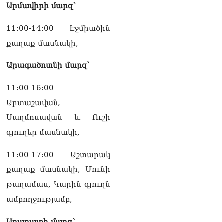
Արմավիրի մարզ՝
ՏԵՍԱՆՅՈւԹ․ «Հայ
ժողովուրդը հայտնվել է
11:00-14:00 Էջմիածին
դրսից պարտադրվող
քաղաք մասնակի,
երկու հանրաքվեների
արանքում». Աննա
Գրիգորյան
Արագածոտնի մարզ՝
10.08.2026
11:00-16:00
ՏԵՍԱՆՅՈւԹ․ Ձեր
քմծիծաղից մինչև
Արտաշավան,
մեղադրյալի կարգավիճակ
Սաղմոսավան և Ուշի
բաժանում ա մի շիշ վիսկի
ու Whatsupp-ի մեկ sms
գյուղեր մասնակի,
10.08.2026
11:00-17:00 Աշտարակ
«TTRIPP»․ մեկ տարի անց՝
քաղաք մասնակի, Մունի
կես ճանապարհին․
Տիգրան Դումիկյան
թաղամաս, Կարին գյուղն
10.08.2026
ամբողջությամբ,
Ուղիղ միացում․ Ազգային
ժողովը շարունակում է իր
Արարատի մարզ՝