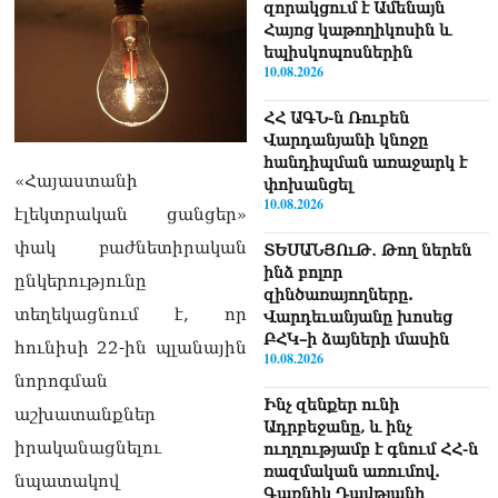
զորակցում է Ամենայն
Հայոց կաթողիկոսին և
եպիսկոպոսներին
10.08.2026
ՀՀ ԱԳՆ-ն Ռուբեն
Վարդանյանի կնոջը
հանդիպման առաջարկ է
«Հայաստանի
փոխանցել
10.08.2026
էլեկտրական ցանցեր»
փակ բաժնետիրական
ՏԵՍԱՆՅՈւԹ․ Թող ներեն
ինձ բոլոր
ընկերությունը
զինծառայողները.
տեղեկացնում է, որ
Վարդեւանյանը խոսեց
ԲՀԿ–ի ձայների մասին
հունիսի 22-ին պլանային
10.08.2026
նորոգման
Ինչ զենքեր ունի
աշխատանքներ
Ադրբեջանը, և ինչ
իրականացնելու
ուղղությամբ է գնում ՀՀ-ն
ռազմական առումով.
նպատակով
Գառնիկ Դավթյանի