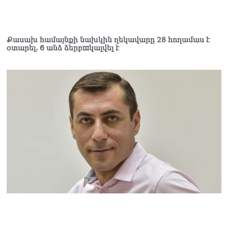
Քասախ համայնքի նախկին ղեկավարը 28 հողամաս է
օտարել. 6 անձ ձերբшկալվել է