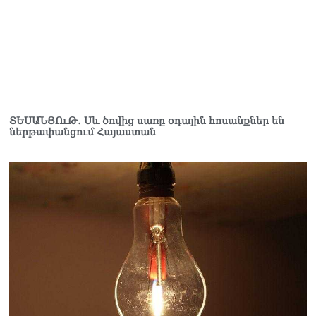
ՏԵՍԱՆՅՈւԹ․ Սև ծովից սառը օդային հոսանքներ են
ներթափանցում Հայաստան