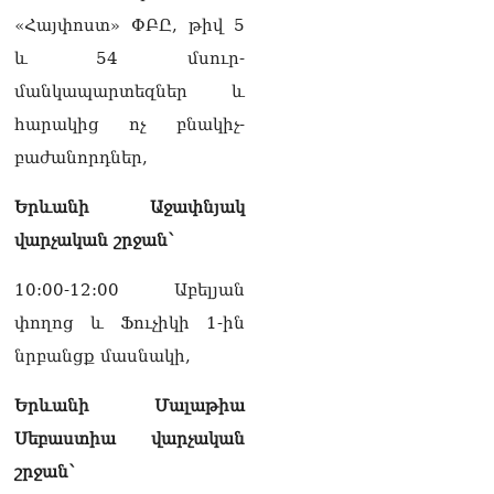
ՏԵՍԱՆՅՈւԹ․ Անի
«Հայփոստ» ՓԲԸ, թիվ 5
Գևորգյան- Գեղամ
Նազարյան. դատական
և 54 մսուր-
առաջին նիստը
մանկապարտեզներ և
10.08.2026
հարակից ոչ բնակիչ-
Արամ Վարդևանյանն
բաժանորդներ,
ընտրվեց ԱԺ նախագահի
տեղակալ
10.08.2026
Երևանի Աջափնյակ
վարչական շրջան՝
ՏԵՍԱՆՅՈւԹ․ Կա
մինիմում 3-4
10:00-12:00 Աբելյան
պատգամավոր, որ այստեղ
են, որովհետև պարոն
փողոց և Ֆուչիկի 1-ին
Վարդևանյանը
նրբանցք մասնակի,
ժամանակին ճիշտ
իրավագիտական լուծում է
Երևանի Մալաթիա
տվել. Նարեկ
Կարապետյան
Սեբաստիա վարչական
10.08.2026
շրջան՝
«Ինչ արել եմ իմ երկրի