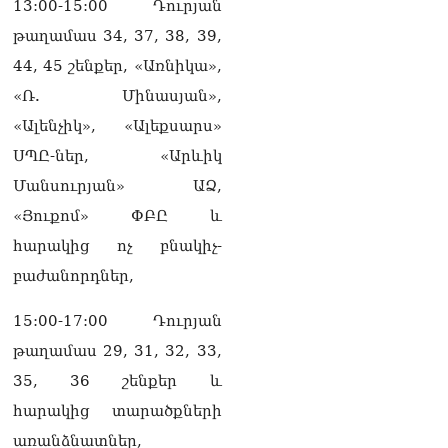
Ոստիկանները ձերբակալել
13:00-15:00 Դուրյան
են մեկ տասնյակից ավելի
թաղամաս 34, 37, 38, 39,
անձանց․ մանրամասներ`
Դաշտավանի
44, 45 շենքեր, «Առնիկա»,
խուլիգանությունից
«Ռ. Մինասյան»,
10.08.2026
«Ալենչիկ», «Ալեքսարս»
Ի՞նչ է Big Push-ը․ Նարեկ
ՍՊԸ-ներ, «Արևիկ
Կարապետյան
10.08.2026
Մանսուրյան» ԱՁ,
«Յուքոմ» ՓԲԸ և
ՏԵՍԱՆՅՈւԹ․ 500 հազար
դոլար կարելի էր խնայել,
հարակից ոչ բնակիչ-
գնել 25 արաբական ձի, որ
բաժանորդներ,
էս շոգին Կատար չգնան.
Էդգար Ղազարյան
10.08.2026
15:00-17:00 Դուրյան
թաղամաս 29, 31, 32, 33,
Ռուբեն Վարդանյանի կինը
արձագանքել է Փաշինյանի
35, 36 շենքեր և
խոսքերին
հարակից տարածքների
10.08.2026
առանձնատներ,