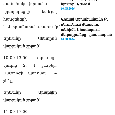
ժամանակավորապես
ելույթը՝ ԱԺ-ում
10.08.2026
կդադարեցվի հետևյալ
հասցեների
Արգամ Աբրահամյանը չի
ընդունում մեղքը ու
էլեկտրամատակարարումը`
անհիմն է համարում
մեղադրանքը. փաստաբան
Երևանի Կենտրոն
10.08.2026
վարչական շրջան՝
ՏԵՍԱՆՅՈւԹ․ «Նպատակը
ոչ թե Վեհափառին դատելն
10:00-13:00 Խորենացի
է, այլ եկեղեցին
փողոց 2, 4 շենքեր,
պառակտելը»․ Հովիկ
Աղազարյան
Մաշտոցի պողոտա 14
10.08.2026
շենք,
ՏԵՍԱՆՅՈւԹ․ Բյուջեի
դեֆիցիտը կատաստրոֆիկ
Երևանի Արաբկիր
մասշտաբի է, 1,4 մլրդ-ի
վարչական շրջան՝
ճեղքվածք կա, ծախսերը
պետք է վերահսկենք.
Կարապետյան
11:00-17:00