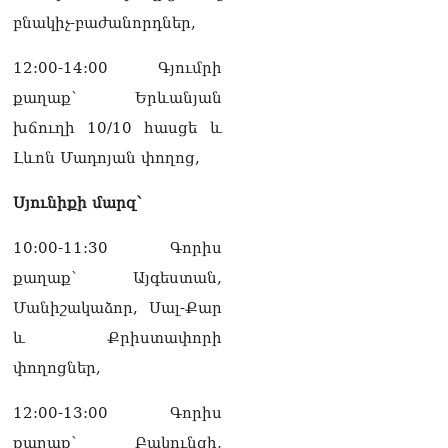
բնակիչ-բաժանորդներ,
12:00-14:00 Գյումրի
քաղաք՝ Երևանյան
խճուղի 10/10 հասցե և
Լևոն Մադոյան փողոց,
Սյունիքի մարզ՝
10:00-11:30 Գորիս
քաղաք՝ Այգեստան,
Մանիշակաձոր, Սալ-Քար
և Քրիստափորի
փողոցներ,
12:00-13:00 Գորիս
քաղաք՝ Բակունցի,