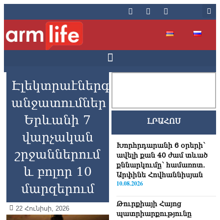
Էլեկտրաէներգիայի
անջատումներ
Երևանի 7
ԼՐԱՀՈՍ
վարչական
Խորհրդարանի 6 օրերի՝
շրջաններում
ավելի քան 40 ժամ տևած
քննարկումը՝ համառոտ․
և բոլոր 10
Արփինե Հովհաննիսյան
10.08.2026
մարզերում
Թուրքիայի Հայոց
22 Հունիսի, 2026
պատրիարքությունը