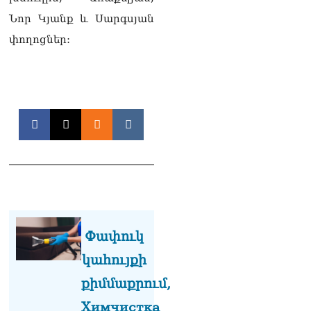
Նոր Կյանք և Սարգսյան
փողոցներ:
Փափուկ
կահույքի
քիմմաքրում,
Химчистка