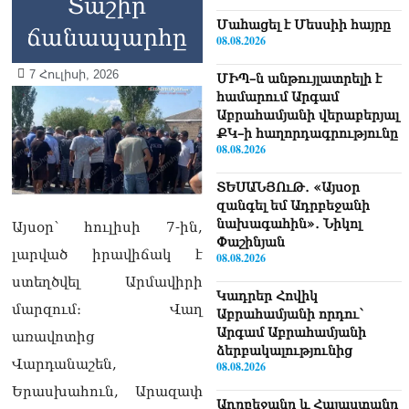
Տաշիր
Մաhացել է Մեսսիի հայրը
ճանապարհը
08.08.2026
7 Հուլիսի, 2026
ՄԻՊ–ն անթույլատրելի է
համարում Արգամ
Աբրահամյանի վերաբերյալ
ՔԿ–ի հաղորդագրությունը
08.08.2026
ՏԵՍԱՆՅՈւԹ․ «Այսօր
զանգել եմ Ադրբեջանի
նախագահին»․ Նիկոլ
Այսօր՝ հուլիսի 7-ին,
Փաշինյան
լարված իրավիճակ է
08.08.2026
ստեղծվել Արմավիրի
Կադրեր Հովիկ
մարզում։ Վաղ
Աբրահամյանի որդու՝
Արգամ Աբրահամյանի
առավոտից
ձերբակալությունից
Վարդանաշեն,
08.08.2026
Երասխահուն, Արազափ
Ադրբեջանը և Հայաստանը