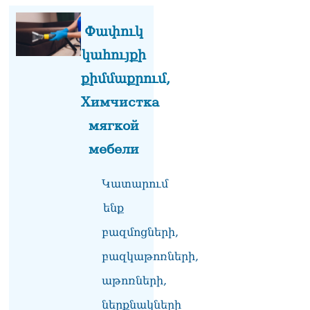
իրավունքի մասին
խոսույթը չշարունակելը.
Փափուկ
Փաշինյան
08.08.2026
կահույքի
«Ժողովուրդ». Ինչ
քիմմաքրում,
փոփոխություններ է արել
ԱԺ-ում Ռուբեն
Химчистка
Ռուբինյանը
мягкой
08.08.2026
мебели
«Հրապարակ». Հայկական
ծիրանի մասին ռուս-
ադրբեջանական
Կատարում
սահմանին մատնել են
ենք
«հայկական թերթերը»
08.08.2026
բազմոցների,
«Հրապարակ». Փաշինյանը
բազկաթոռների,
որս է սկսել Ծառուկյանի
համախոհների նկատմամբ
աթոռների,
08.08.2026
ներքնակների