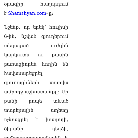
քաղաքական
ծրագիր, հաղորդում
հակառակորդը». Ռուզան
է
Shamshyan.com
–ը։
Ստեփանյան
08.08.2026
Նշենք, որ երեկ՝ հուլիսի
«Եթե ներքին
6-ին, նշված գյուղերում
ազատություն ունես,
կալանքն անցնում է
տեղացած ուժգին
տանելի ռեժիմով»․
կարկուտն ու քամին
Անդրանիկ Թևանյան
08.08.2026
բառացիորեն հողին են
հավասարեցրել
«Ցավոք, կլինեն շրջաններ,
որտեղ կտեղա կարկուտ»․
գյուղացիների տարվա
Գագիկ Սուրենյան
ամբողջ աշխատանքը։ Մի
08.08.2026
քանի րոպե տևած
Եկեղեցիների
տարերային աղետը
համաշխարհային
խորհուրդը խորապես
ոչնչացրել է խաղողի,
մտահոգված է Հայ
ծիրանի, դեղձի,
առաքելական եկեղեցու
շուրջ ստեղծված
բանջարաբոստանային և