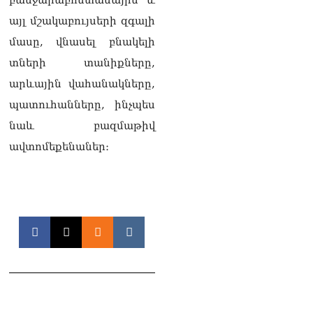
իրավիճակով
այլ մշակաբույսերի զգալի
08.08.2026
մասը, վնասել բնակելի
«Հրապարակ». Հայկ
տների տանիքները,
Կոնջորյանի կնոջից շատ
աշխատավարձ ստացող
արևային վահանակները,
պաշտոնյաների կանայք էլ
պատուհանները, ինչպես
կան
08.08.2026
նաև բազմաթիվ
ավտոմեքենաներ։
Ի՞նչն է պակասում
լիակատար երջանկության
համար. Մխիթարյանը նշել
է կարիերայի գլխավոր
երազանքի մասին
08.08.2026
Խաղաղությունն անշրջելի
դարձնելու համար
անհրաժեշտություն է
«Լեռնային Ղարաբաղի
հայերի վերադարձի»