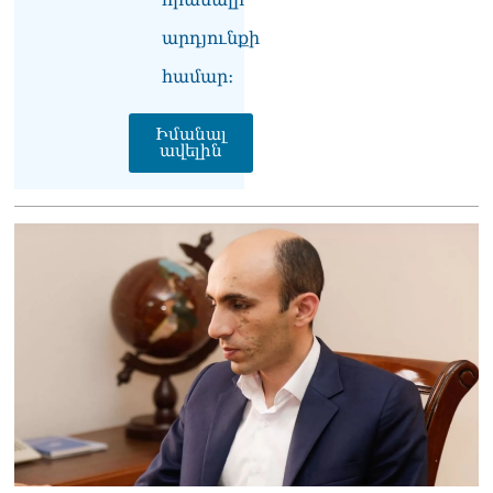
արդյունքի
ՏԵՍԱՆՅՈւԹ․ Սկսեցին
հնչել զանգերը, երբ
համար։
Վեհափառն աջակիցների
հետ մտավ Մայր Տաճար
07.08.2026
Իմանալ
ավելին
ՏԵՍԱՆՅՈւԹ․
Հակասաֆարովյան օրենքը
թշնամանքի մասին չէ.
Շիրազ Մանուկյան
07.08.2026
ՏԵՍԱՆՅՈւԹ․ Գալիք
սերունդները պետք է
հետևություն անեն այս
օրերից․ Անդրանիկ
Գևորգյան
07.08.2026
Ամենայն հայոց
կաթողիկոսի դեմ գործով