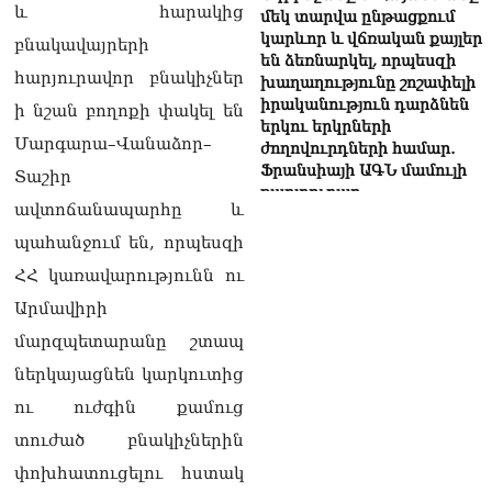
և հարակից
մեկ տարվա ընթացքում
կարևոր և վճռական քայլեր
բնակավայրերի
են ձեռնարկել, որպեսզի
հարյուրավոր բնակիչներ
խաղաղությունը շոշափելի
իրականություն դարձնեն
ի նշան բողոքի փակել են
երկու երկրների
Մարգարա–Վանաձոր–
ժողովուրդների համար․
Ֆրանսիայի ԱԳՆ մամուլի
Տաշիր
քարտուղար
ավտոճանապարհը և
08.08.2026
պահանջում են, որպեսզի
Սոբյանինը հայտնել է
ՀՀ կառավարությունն ու
Մոսկվային մոտեցող 9
անօդաչու թռչող սարքերի
Արմավիրի
խnցման մասին
մարզպետարանը շտապ
08.08.2026
ներկայացնեն կարկուտից
Փաշինյանը զանգահարել է
ու ուժգին քամուց
Ալիևին
08.08.2026
տուժած բնակիչներին
փոխհատուցելու հստակ
«Ո՞վ է լինելու հաջորդ