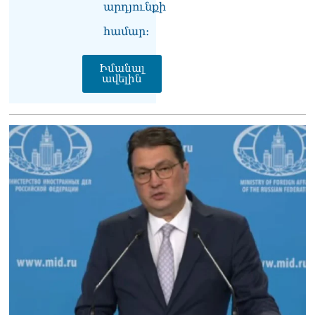
Ուղիղ միացում․ Ազգային
արդյունքի
ժողովը շարոնակում է իր
համար։
աշխատանքը
06.08.2026
Իմանալ
Փաշինյանը
ավելին
պաշտոնյաներին կոչ արեց
վերանայել աշխատանքի
մոտեցումները և
բարձրացնել
կառավարության
արդյունավետությունը
06.08.2026
Ռուսաստանից Հայաստան
Ադրբեջանի տարածքով
կուղարկեն ցորենի նոր
խմբաքանակ
06.08.2026
Ուղիղ միացում․ ՀՀ
կառավարության
հերթական նիստը