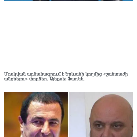
06.08.2026
Երկար ժամանակ լույս չի
լինելու Երևանում և բոլոր
մարզերում
06.08.2026
«Հրապարակ». Մեղրին
կարեւոր է` չի կարելի
«պռավալ տալ. Կենաց
մահու կռիվ ենք տալու»
06.08.2026
Մոսկվան արձանագրում է Երևանի կողմից «շանտաժի
անցնելու» փորձեր․ Ալեքսեյ Ֆադեև