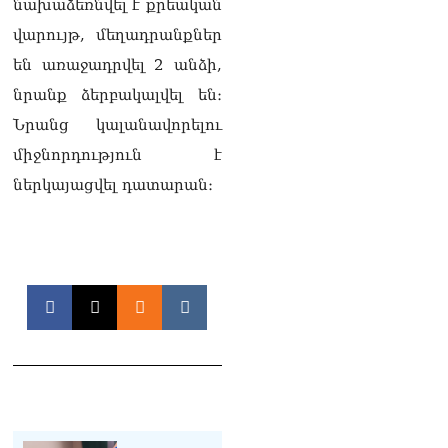
06.08.2026
նախաձեռնվել է քրեական
վարույթ, մեղադրանքներ
Բաքվի վերաքննիչ
դատարանն անփոփոխ է
են առաջադրվել 2 անձի,
թողել հայ գերիների
նրանք ձերբակալվել են։
դատավճիռները
06.08.2026
Նրանց կալանավորելու
միջնորդություն է
ՌԴ-ի և Հայաստանի միջև
ապրանքաշրջանառությունը
ներկայացվել դատարան։
կտրուկ նվազում է․
Օվերչուկ
06.08.2026
Մոսկվան և Երևանը
քննարկում են
Ռուսաստանի գլխավոր
հյուպատոսության
բացումը Կապանում
06.08.2026
Երևանում
դшնшկшհшրվшծ 30-ամյա