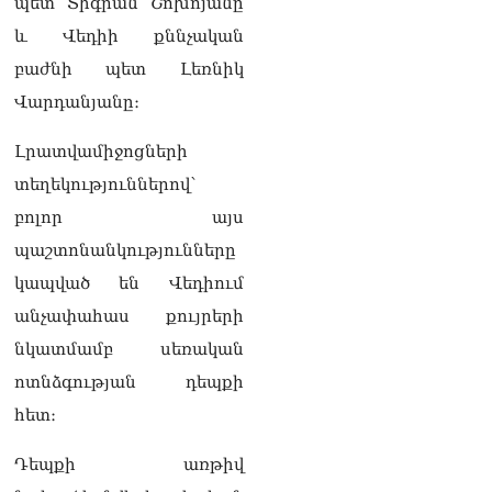
պետ Տիգրան Շոխոյանը
լուծենք, ասեք՝ մի քանի
և Վեդիի քննչական
ամսվա մեջ ՀՀ-ն 29 800-ից
ո՞նց դարձավ 29 743 քկմ
բաժնի պետ Լեռնիկ
06.08.2026
Վարդանյանը։
ՏԵՍԱՆՅՈւԹ․ «Մենք մեր
խոսքը դեռ կասենք»․
Լրատվամիջոցների
Դավիթ Իշխանյան
տեղեկություններով՝
06.08.2026
բոլոր այս
ՏԵՍԱՆՅՈւԹ․ Աբսուրդ
պաշտոնանկությունները
մեկ՝ դատարանը ո՞նց
կարող է միջամտել
կապված են Վեդիում
Եկեղեցու գործին, մի հատ
անչափահաս քույրերի
էլ ասում են՝ չի կատարվում
վճիռը
նկատմամբ սեռական
06.08.2026
ոտնձգության դեպքի
Նորապատում գործող
հետ։
բենզալցակայանում
պայթյուն է տեղի ունեցել.
Դեպքի առթիվ
կան վիրավորներ