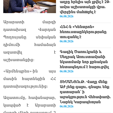
աղբը հրելիս այն լցվել է 29-
ամյա աշխատակցի վրա.
վերջինս մաhшցել է
06.08.2026
Արարատի մարզի
ՀՌՀ-ն «Կենտրոն»
դատախազ Վարդան
հեռուստաընկերությանը
տուգանել է
Պողոսյանը սեփական
06.08.2026
դիմումի համաձայն
Գագիկ Ծառուկյանի և
ազատվել է
Սեդրակ Առուստամյանի
աշխատանքից:
նկատմամբ նոր քրեական
հետապնդում է հարուցվել
«Արմենպրես»-ին այս
06.08.2026
մասին հայտնեցին ՀՀ
ՏԵՍԱՆՅՈւԹ․ Վաղը մենք
դատախազությունից։
ԱԺ չենք գալու, գնալու ենք
դատարան՝ ի
աջակցություն Վեհափառի.
Ազատումը, հավանաբար,
Նարեկ Կարապետյան
կապված է Արարատի
06.08.2026
մարզի Վեդի քաղաքում 2