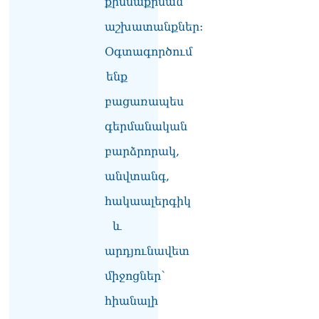
քիմմաքրման
Վարդևանյան
աշխատանքներ:
06.08.2026
Օգտագործում
Ամենայն Հայոց
Կաթողիկոսը և 6
ենք
եպիսկոպոսները
մասնակցելու են
բացառապես
դատական առաջին
գերմանական
նիստին
06.08.2026
բարձրորակ,
Վահագ Մարտիրոսյանը
անվտանգ,
որոնվում է որպես անհետ
կորած
հակաալերգիկ
06.08.2026
և
ԱԳՆ-ն 1 մլն դոլար
արդյունավետ
կստանա արտերկրում
Անկախության 35–ամյակի
միջոցներ՝
միջոցառումների համար
06.08.2026
հիանալի