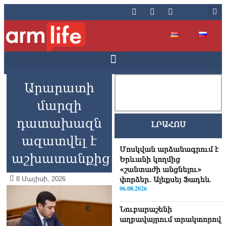
Արարատի
մարզի
դատախազն
ԼՐԱՀՈՍ
ազատվել է
Մոսկվան արձանագրում է
աշխատանքից
Երևանի կողմից
«շանտաժի անցնելու»
8 Մայիսի, 2026
փորձեր․ Ալեքսեյ Ֆադեև
06.08.2026
Նուբարաշենի
աղբավայրում տրակտորով