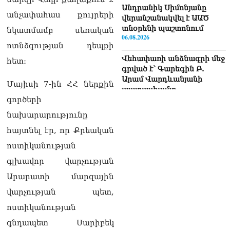
Անդրանիկ Սիմոնյանը
անչափահաս քույրերի
վերանշանակվել է ԱԱԾ
տնօրենի պաշտոնում
նկատմամբ սեռական
06.08.2026
ոտնձգության դեպքի
Վեհափառի անձնագրի մեջ
հետ։
գրված է՝ Գարեգին Բ.
Արամ Վարդևանյանի
Մայիսի 7-ին ՀՀ ներքին
պատասխանը
06.08.2026
գործերի
նախարարությունը
«Ուժեղ Հայաստան»-ն ԱԺ-
ից ստացած
հայտնել էր, որ Քրեական
պարգևավճարներն
ոստիկանության
ուղղելու է բացառապես
բարեգործությանը, մեր
գլխավոր վարչության
հայրենակիցների
Արարատի մարզային
խնդիրների լուծմանը, որը
լինելու է թափանցիկ. Արամ
վարչության պետ,
Վարդևանյան
ոստիկանության
06.08.2026
գնդապետ Սարիբեկ