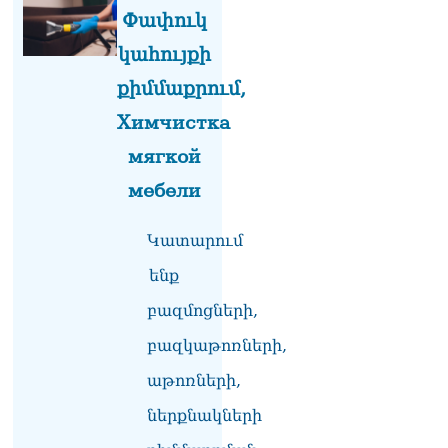
տղամարդը ծանր
Փափուկ
վիճակում տեղափոխվել է
հիվանդանոց
կահույքի
06.08.2026
քիմմաքրում,
Չեմ կարող մեկնաբանել
Химчистка
Հաջիևի խոսքը. ասել ենք,
որ Սահմանադրության
мягкой
նախագիծ ենք մշակում.
мебели
նախարար Գալյան
06.08.2026
Կատարում
Նիկոլ Փաշինյանը մեկնել է
Ղրղզստանի
ենք
Հանրապետություն
06.08.2026
բազմոցների,
բազկաթոռների,
ՏԵՍԱՆՅՈւԹ․
Սրբազանների, Սամվել
աթոռների,
Կարապետյանի
կալանքները եղել են
ներքնակների
ապօրինի, չեք կարող իմ
հետ չհամաձայնվել․ Արամ