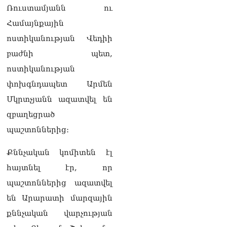
ՏԵՍԱՆՅՈւԹ․ «Ինձ թվում
Ռուստամյանն ու
էր՝ իրենք ուշքի կգան, բայց
դեռ շարունակում են».
Համայնքային
Կարապետյանը՝
ոստիկանության Վեդիի
հոգևորականների դեմ
քրեական գործընթացի
բաժնի պետ,
մասին
ոստիկանության
06.08.2026
փոխգնդապետ Արմեն
Հայաստանի ներկայիս
Մկրտչյանն ազատվել են
իշխանությունը ձախողում
է թե՛ երկրի ներսում
զբաղեցրած
ազգային
պաշտոններից։
համերաշխության
պահպանման, թե՛
Քննչական կոմիտեն էլ
արտաքին ճակատում հայ
ժողովրդի շահերի
հայտնել էր, որ
պաշտպանության գործը․
պաշտոններից ազատվել
Մարիաննա
Ղահրամանյան
են Արարատի մարզային
06.08.2026
քննչական վարչության
Եթե ուզում եք՝ ռեբուսը