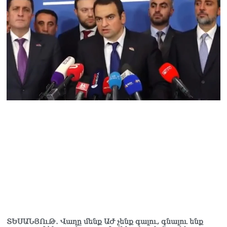
ՏԵՍԱՆՅՈւԹ․ Վաղը մենք ԱԺ չենք գալու, գնալու ենք