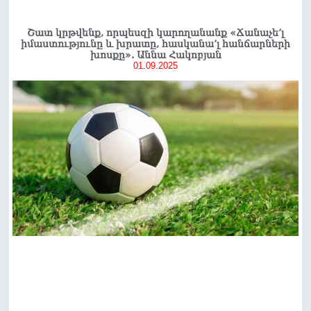
Շատ կրթվենք, որպեսզի կարողանանք «Ճանաչե’լ
իմաստությունը և խրատը, հասկանա’լ հանճարների
խոսքը». Աննա Հակոբյան
01.09.2025