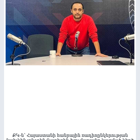
ՔԿ-ն՝ Հայաստանի հանրային ռադիոընկերության