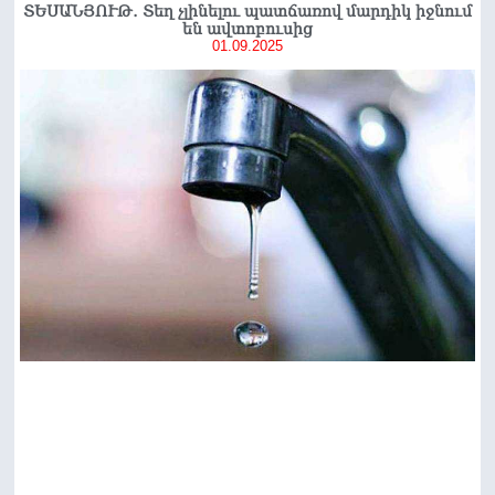
ՏԵՍԱՆՅՈՒԹ․ Տեղ չլինելու պատճառով մարդիկ իջնում
են ավտոբուսից
01.09.2025