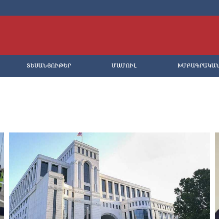
ՏԵՍԱՆՅՈՒԹԵՐ
ՄԱՄՈՒԼ
ԽՄԲԱԳՐԱԿԱ