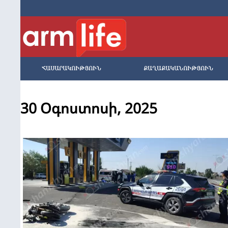
ՀԱՍԱՐԱԿՈՒԹՅՈՒՆ
ՔԱՂԱՔԱԿԱՆՈՒԹՅՈՒՆ
30 Օգոստոսի, 2025