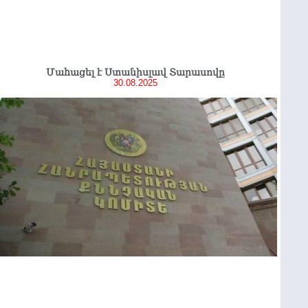
Մաhացել է Ստանիսլավ Տարասովը
30.08.2025