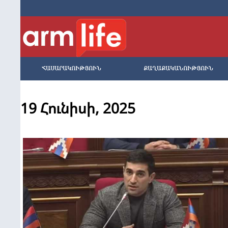
ՀԱՍԱՐԱԿՈՒԹՅՈՒՆ
ՔԱՂԱՔԱԿԱՆՈՒԹՅՈՒՆ
19 Հունիսի, 2025