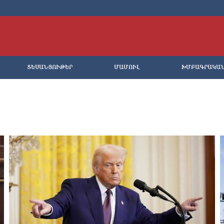
ՏԵՍԱՆՅՈՒԹԵՐ
ՄԱՄՈՒԼ
ԽՄԲԱԳՐԱԿԱ