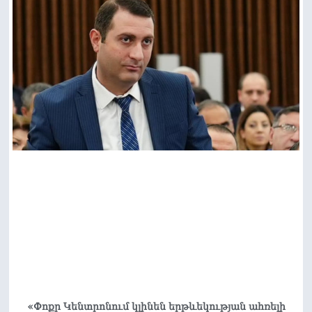
«Փոքր Կենտրոնում կլինեն երթևեկության ահռելի