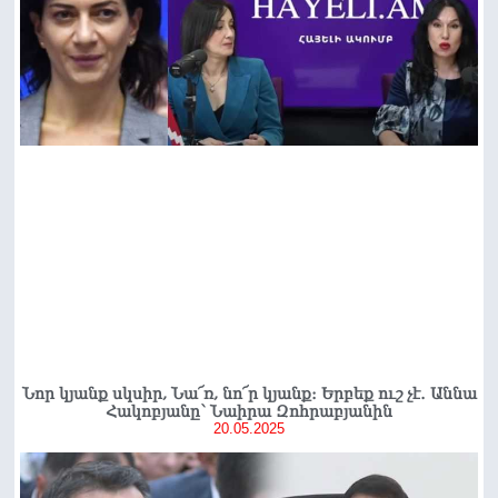
Նոր կյանք սկսիր, Նա՜ռ, նո՜ր կյանք։ Երբեք ուշ չէ․ Աննա
Հակոբյանը՝ Նաիրա Զոհրաբյանին
20.05.2025