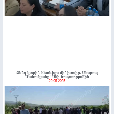
Ձենդ կտրի´, հետևիցս մի´ խոսիր. Մեսրոպ
Մանուկյանը` Անի Խաչատրյանին
20.05.2025