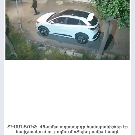
ՏԵՍԱՆՅՈՒԹ․ 45-ամյա տղամարդը համարանիշներ էր
հափշտակում ու թողնում «Տելեգրամի» հասցե