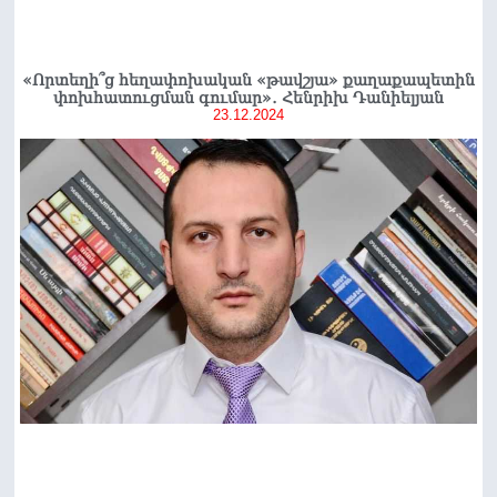
«Որտեղի՞ց հեղափոխական «թավշյա» քաղաքապետին
փոխհատուցման գումար»․ Հենրիխ Դանիելյան
23.12.2024