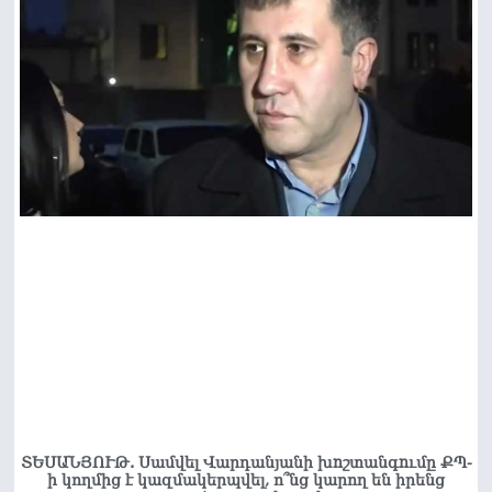
ՏԵՍԱՆՅՈՒԹ. Սամվել Վարդանյանի խnշտանգnւմը ՔՊ-
ի կողմից է կազմակերպվել, ո՞նց կարող են իրենց