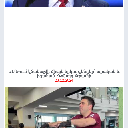
ԱՄՆ-ում կճանաչվի միայն երկու գենդեր՝ արական և
իգական. Դոնալդ Թրամփ
23.12.2024