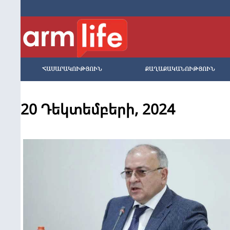
ՀԱՍԱՐԱԿՈՒԹՅՈՒՆ
ՔԱՂԱՔԱԿԱՆՈՒԹՅՈՒՆ
20 Դեկտեմբերի, 2024