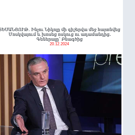
ՏԵՍԱՆՅՈՒԹ․ Ինչու Նիկոլը մի գիշերվա մեջ հայտնվեց
Մոսկվայում և խոսեց ոսկուց ու ադամանդից.
Գեներալը՝ Բնագծից
20.12.2024