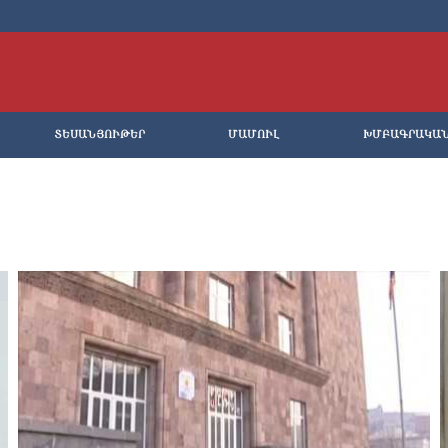
ՏԵՍԱՆՅՈՒԹԵՐ
ՄԱՄՈՒԼ
ԽՄԲԱԳՐԱԿԱ