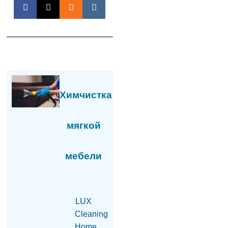
требует бизнесмен?
05.08.2026
«Коммерсант»: Какая
связь между
армянской водой и
совместным с Ираном
проектом «газ в обмен
на электроэнергию»?
05.08.2026
Химчистка
РИА «Дагестан»:
Пресечена попытка
мягкой
ввоза нелегальной
армянской продукции
в Дагестан
мебели
05.08.2026
Тело гендиректора
сети супермаркетов
найдено в одном из
LUX
офисов в Ереване –
Cleaning
СМИ
Home
05.08.2026