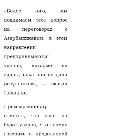
области Армении
произошел взрыв, есть
«Более того, мы
пострадавшие
поднимаем этот вопрос
06.08.2026
на переговорах с
Апелляционный суд в
Азербайджаном, в этом
Баку оставил
неизменными
направлении
приговоры бывшему
руководству Карабаха
предпринимаются
06.08.2026
усилия, которые не
Товарооборот РФ и
видны, пока они не дали
Армении упал на 2/3 по
результатов», — сказал
отношению к
прошлому году —
Пашинян.
Оверчук
06.08.2026
Премьер-министр
В Ереване 30-летнего
отметил, что если он
мужчину с ножевыми
будет уверен, что громко
ранениями доставили в
больницу: врачи
говорить о проделанной