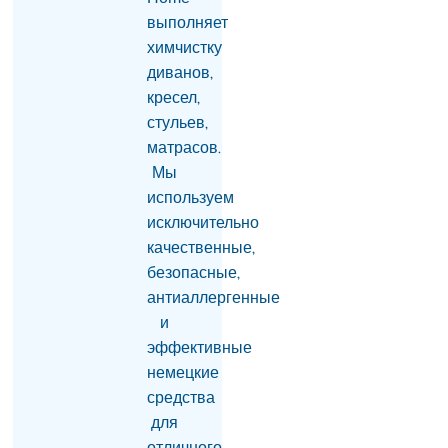
выполняет
Институт Лемкина
химчистку
поддержал инициативу
диванов,
супруги Рубена
Варданяна
кресел,
04.08.2026
стульев,
матрасов.
Мы
используем
исключительно
качественные,
безопасные,
антиаллергенные
и
эффективные
немецкие
средства
для
отличного