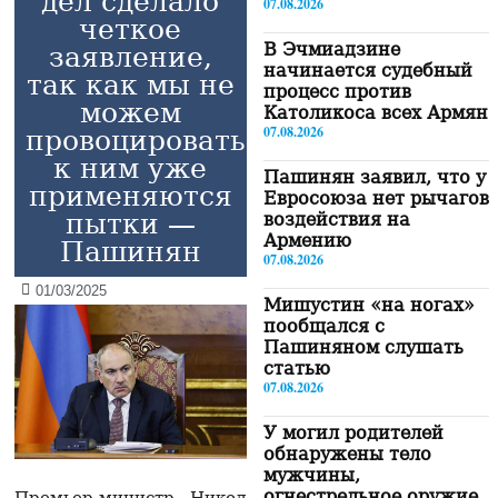
дел сделало
07.08.2026
четкое
В Эчмиадзине
заявление,
начинается судебный
так как мы не
процесс против
можем
Католикоса всех Армян
07.08.2026
провоцировать,
к ним уже
Пашинян заявил, что у
применяются
Евросоюза нет рычагов
пытки —
воздействия на
Армению
Пашинян
07.08.2026
01/03/2025
Мишустин «на ногах»
пообщался с
Пашиняном слушать
статью
07.08.2026
У могил родителей
обнаружены тело
мужчины,
огнестрельное оружие
Премьер-министр Никол