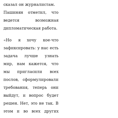
раскрыла подробности
сказал он журналистам.
разговора Матвиенко и
Пашинян отметил, что
Рубиняна
07.08.2026
ведется возможная
Арам I: Вызов
дипломатическая работа.
Католикоса Всех армян
Гарегина II в суд
«Но я хочу кое-что
неприемлем и
заслуживает
зафиксировать: у нас есть
осуждения
задача лучше узнать
07.08.2026
мир, нам кажется, что
Москва фиксирует
мы пригласили всех
попытки Еревана
перейти к шантажу —
послов, сформулировали
Алексей Фадеев
требования, теперь они
06.08.2026
выйдут, и вопрос будет
Следственный комитет:
решен. Нет, это не так. В
выявлены случаи
вымогательства
этом и во всех других
имущества стоимостью