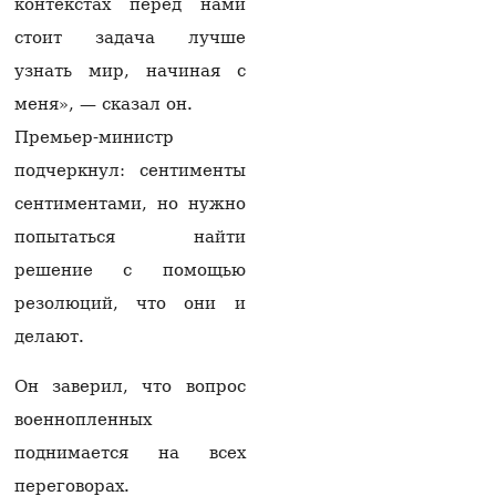
$2,5 млн и отмывания
контекстах перед нами
денег в особо крупном
стоит задача лучше
размере со стороны
Гагика Царукяна и
узнать мир, начиная с
Седрака Арутюняна
меня», — сказал он.
06.08.2026
Премьер-министр
Глава фракции блока
подчеркнул: сентименты
«Сильная Армения»:
Завтра нас с 16:00 в
сентиментами, но нужно
парламенте не будет
06.08.2026
попытаться найти
решение с помощью
«Мне казалось, что
они одумаются, но они
резолюций, что они и
продолжают»:
делают.
Карапетян — об
уголовном
преследовании
Он заверил, что вопрос
представителей
военнопленных
духовенства (видео)
06.08.2026
поднимается на всех
переговорах.
На АЗС в Армавирской