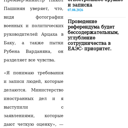
и записка
Пашинян уверяет, что,
07.08.2026
видя фотографии
Проведение
военных и политических
референдума будет
бессодержательным,
руководителей Арцаха в
углубление
Баку, а также пытки
сотрудничества в
ЕАЭС- приоритет.
Рубена Варданяна, он
Пашинян
07.08.2026
разделяет все чувства.
«Сильная Армения»
«Я понимаю требования
покинет здание НС в
и записи людей, которые
15:00 и отправится в
Эчмиадзин
делаются. Министерство
07.08.2026
иностранных дел и я
«Будем вынуждены
выступили с
рекомендовать нашим
гражданам не
заявлениями, которые
посещать Армению»:
дают четкую оценку», —
российская сторона