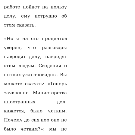
борются за его жизнь
06.08.2026
работе пойдет на пользу
делу, ему нетрудно об
Пашинян отправился
на заседание
этом сказать.
Межправсовета ЕАЭС в
Кыргызстан
«Но я на сто процентов
06.08.2026
уверен, что разговоры
Гарегин II решил
навредят делу, навредят
присутствовать на
первом заседании суда
этим людям. Сведения о
— юрист
пытках уже очевидны. Вы
06.08.2026
можете сказать: «Теперь
Из России в Армению
заявление Министерства
через территорию
Азербайджана
иностранных дел,
отправят новую партии
кажется, было четким.
пшеницы
06.08.2026
Почему до сих пор оно не
На Севане спасена
было четким?»: мы не
пятилетняя девочка