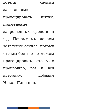
хотели своими
05.08.2026
заявлениями
Ваагн Алексанян
провоцировать пытки,
избран вице-спикером
парламента Армении
применение
05.08.2026
запрещенных средств и
Задержан Седрак
т.д. Почему мы делаем
Арустам —
гендиректор
заявление сейчас, потому
принадлежащего
что мы больше не можем
Царукяну концерна
«Мульти груп»
провоцировать, это уже
05.08.2026
произошло, вот и вся
Задержан бывший
история», — добавил
генеральный директор
Никол Пашинян.
концерна Седрак
Арустамян
05.08.2026
Гагик Царукян против
мэрии Еревана: чего