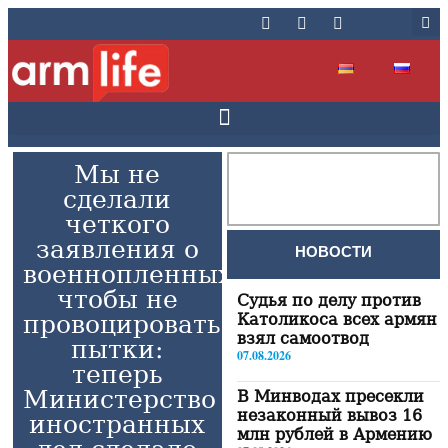
Мы не
сделали
четкого
заявления о
НОВОСТИ
военнопленных,
чтобы не
Судья по делу против
провоцировать
Католикоса всех армян
взял самоотвод
пытки։
07.08.2026
теперь
Министерство
В Минводах пресекли
незаконный вывоз 16
иностранных
млн рублей в Армению