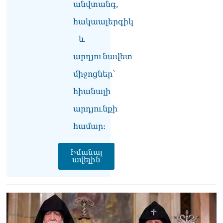
06.08.2026
անվտանգ,
հակաալերգիկ
Նորապատում գործող
բենզալցակայանում
և
պայթյուն է տեղի ունեցել.
կան վիրավորներ
արդյունավետ
06.08.2026
միջոցներ՝
Բաքվի վերաքննիչ
դատարանն անփոփոխ է
հիանալի
թողել հայ գերիների
արդյունքի
դատավճիռները
06.08.2026
համար։
ՌԴ-ի և Հայաստանի միջև
ապրանքաշրջանառությունը
Իմանալ
ավելին
կտրուկ նվազում է․
Օվերչուկ
06.08.2026
Մոսկվան և Երևանը
քննարկում են
Ռուսաստանի գլխավոր