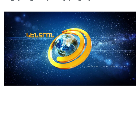
ՏԵՍԱՆՅՈւԹ․
Սրբազանների, Սամվել
Կարապետյանի
կալանքները եղել են
ապօրինի, չեք կարող իմ
հետ չհամաձայնվել․ Արամ
Վարդևանյան
06.08.2026
Ամենայն Հայոց
Կաթողիկոսը և 6
եպիսկոպոսները
մասնակցելու են
դատական առաջին
նիստին
06.08.2026
Վահագ Մարտիրոսյանը
որոնվում է որպես անհետ
կորած
06.08.2026