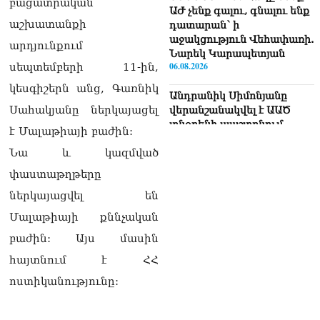
բացատրական
ԱԺ չենք գալու, գնալու ենք
աշխատանքի
դատարան՝ ի
աջակցություն Վեհափառի.
արդյունքում
Նարեկ Կարապետյան
06.08.2026
սեպտեմբերի 11-ին,
կեսգիշերն անց, Գառնիկ
Անդրանիկ Սիմոնյանը
Սահակյանը ներկայացել
վերանշանակվել է ԱԱԾ
տնօրենի պաշտոնում
է Մալաթիայի բաժին:
06.08.2026
Նա և կազմված
Վեհափառի անձնագրի մեջ
փաստաթղթերը
գրված է՝ Գարեգին Բ.
ներկայացվել են
Արամ Վարդևանյանի
պատասխանը
Մալաթիայի քննչական
06.08.2026
բաժին: Այս մասին
«Ուժեղ Հայաստան»-ն ԱԺ-
հայտնում է ՀՀ
ից ստացած
պարգևավճարներն
ոստիկանությունը:
ուղղելու է բացառապես
բարեգործությանը, մեր