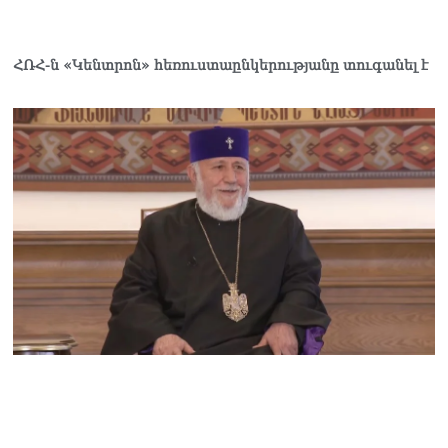
ԱԳՆ-ն 1 մլն դոլար
կստանա արտերկրում
Անկախության 35–ամյակի
ՀՌՀ-ն «Կենտրոն» հեռուստաընկերությանը տուգանել է
միջոցառումների համար
06.08.2026
Ուղիղ միացում․ Ազգային
ժողովը շարոնակում է իր
աշխատանքը
06.08.2026
Փաշինյանը
պաշտոնյաներին կոչ արեց
վերանայել աշխատանքի
մոտեցումները և
բարձրացնել
կառավարության
արդյունավետությունը
06.08.2026
Ռուսաստանից Հայաստան
Ադրբեջանի տարածքով
կուղարկեն ցորենի նոր