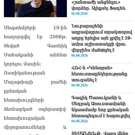
«շանտաժի անցնելու»
փորձեր․ Ալեքսեյ Ֆադեև
06.08.2026
Նուբարաշենի
Սեպտեմբերի 10-ին
աղբավայրում տրակտորով
հաղորդվել էր 2006թ.
աղբը հրելիս այն լցվել է 29-
ամյա աշխատակցի վրա.
ծնված Գառնիկ
վերջինս մաhшցել է
Սահակյանի անհետ
06.08.2026
կորելու մասին։
ՀՌՀ-ն «Կենտրոն»
Ոստիկանության
հեռուստաընկերությանը
տուգանել է
Մալաթիայի բաժնի
06.08.2026
քրեական
Գագիկ Ծառուկյանի և
հետախույզների
Սեդրակ Առուստամյանի
ձեռնարկած օպերատիվ-
նկատմամբ նոր քրեական
հետապնդում է հարուցվել
հետախուզական
06.08.2026
միջոցառումների և
ՏԵՍԱՆՅՈւԹ․ Վաղը մենք