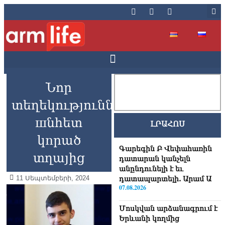
Նոր
տեղեկություններ
шնհետ
ԼՐԱՀՈՍ
կnրած
Գարեգին Բ Վեփահառին
տղայից
դատարան կանչելն
անընդունելի է եւ
11 Սեպտեմբերի, 2024
դատապարտելի. Արամ Ա
07.08.2026
Մոսկվան արձանագրում է
Երևանի կողմից