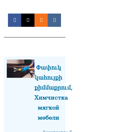
հայրենակիցների
խնդիրների լուծմանը, որը
լինելու է թափանցիկ. Արամ
Վարդևանյան
06.08.2026
ՏԵՍԱՆՅՈւԹ․ «Ինձ թվում
էր՝ իրենք ուշքի կգան, բայց
դեռ շարունակում են».
Կարապետյանը՝
հոգևորականների դեմ
քրեական գործընթացի
Փափուկ
մասին
կահույքի
06.08.2026
քիմմաքրում,
Հայաստանի ներկայիս
իշխանությունը ձախողում
Химчистка
է թե՛ երկրի ներսում
мягкой
ազգային
համերաշխության
мебели
պահպանման, թե՛
արտաքին ճակատում հայ
ժողովրդի շահերի