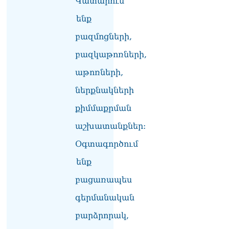
Կատարում
պաշտպանության գործը․
Մարիաննա
ենք
Ղահրամանյան
բազմոցների,
06.08.2026
բազկաթոռների,
Եթե ուզում եք՝ ռեբուսը
լուծենք, ասեք՝ մի քանի
աթոռների,
ամսվա մեջ ՀՀ-ն 29 800-ից
ո՞նց դարձավ 29 743 քկմ
ներքնակների
06.08.2026
քիմմաքրման
ՏԵՍԱՆՅՈւԹ․ «Մենք մեր
աշխատանքներ:
խոսքը դեռ կասենք»․
Դավիթ Իշխանյան
Օգտագործում
06.08.2026
ենք
ՏԵՍԱՆՅՈւԹ․ Աբսուրդ
բացառապես
մեկ՝ դատարանը ո՞նց
կարող է միջամտել
գերմանական
Եկեղեցու գործին, մի հատ
էլ ասում են՝ չի կատարվում
բարձրորակ,
վճիռը