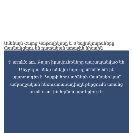
խմբաքանակ
06.08.2026
Ուղիղ միացում․ ՀՀ
կառավարության
հերթական նիստը
06.08.2026
Ամենայն Հայոց Կաթողիկոսը և 6 եպիսկոպոսները
մասնակցելու են դատական առաջին նիստին
Երկար ժամանակ լույս չի
լինելու Երևանում և բոլոր
© armlife.am: Բոլոր իրավունքները պաշտպանված են:
մարզերում
06.08.2026
Մեջբերումներ անելիս հղումը armlife.am-ին
պարտադիր է: Կայքի հոդվածների մասնակի կամ
ամբողջական հեռուստառադիոընթերցումն առանց
armlife.am-ին հղման արգելվում է: