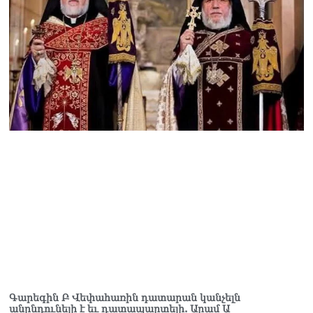
հյուպատոսության
բացումը Կապանում
06.08.2026
Երևանում
դшնшկшհшրվшծ 30-ամյա
տղամարդը ծանր
վիճակում տեղափոխվել է
հիվանդանոց
06.08.2026
Չեմ կարող մեկնաբանել
Հաջիևի խոսքը. ասել ենք,
որ Սահմանադրության
նախագիծ ենք մշակում.
նախարար Գալյան
06.08.2026
Նիկոլ Փաշինյանը մեկնել է
Ղրղզստանի
Հանրապետություն
06.08.2026
Գարեգին Բ Վեփահառին դատարան կանչելն
անընդունելի է եւ դատապարտելի. Արամ Ա