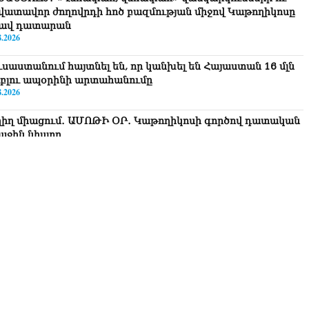
վատավոր ժողովրդի հոծ բազմության միջով Կաթողիկոսը
ավ դատարան
8.2026
ւսաստանում հայտնել են, որ կանխել են Հայաստան 16 մլն
ւբլու ապօրինի արտահանումը
8.2026
ղիղ միացում․ ԱՄՈԹԻ ՕՐ․ Կաթողիկոսի գործով դատական
աջին նիստը
8.2026
ՍԱՆՅՈւԹ․ «Այսօր ձեզ համար ազգային ամոթի օ՞ր է»․
ագրողը՝ ՔՊ-ական պատգամավոր Ռուզաննա Երեմյանին
8.2026
ՍԱՆՅՈւԹ․ «Հնարավո՞ր է զրկվեք մանդատից»․ լրագրողը՝
գար Ղազարյանին
8.2026
ՍԱՆՅՈւԹ․ Փաշինյանը հայտարարել է, որ Եվրամիությունը
յաստանի վրա ազդեցության լծակներ չունի