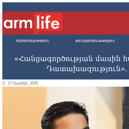
ՀԱՍԱՐԱԿՈՒԹՅՈՒՆ
ՔԱՂԱՔԱԿԱՆՈՒԹՅՈՒՆ
«Հանցագործության մասին հ
Դատախազություն»․
17 Ապրիլի, 2025