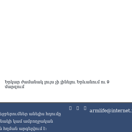
ՔՊ
07.0
Ռո
զբ
կո
07.0
Մի
07.0
ՏԵ
դա
07.0
Երկար ժամանակ լույս չի լինելու Երևանում ու 9
մարզում
Եկ
ու
հա
07.0
armlife@internet.
եջբերումներ անելիս հղումը
ասնակի կամ ամբողջական
Ծն
հր
 հղման արգելվում է: