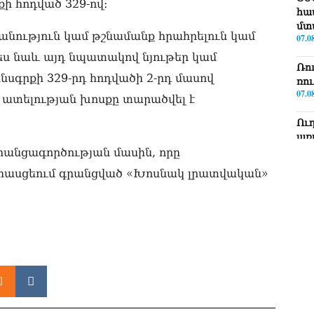
ի հոդված 329-ով։
հա
մտ
անություն կամ թշնամանք հրահրելուն կամ
07.0
ես նաև այդ նպատակով նյութեր կամ
Ռո
սգրքի 329-րդ հոդվածի 2-րդ մասով
ռո
07.0
 ատելության խոսքը տարածվել է
Ու
առ
07.0
հանցագործության մասին, որը
 հասցեում գրանցված «Խոսնակ լրատվական»
ՏԵ
լր
07.0
ՏԵ
Էդ
07.0
ՏԵ
Հա