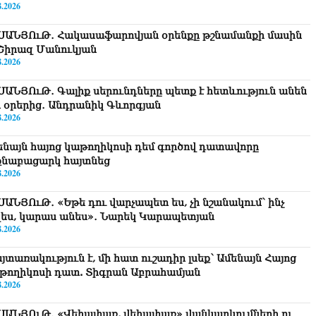
8.2026
ՍԱՆՅՈւԹ․ Հակասաֆարովյան օրենքը թշնամանքի մասին
. Շիրազ Մանուկյան
8.2026
ՍԱՆՅՈւԹ․ Գալիք սերունդները պետք է հետևություն անեն
ս օրերից․ Անդրանիկ Գևորգյան
8.2026
ենայն հայոց կաթողիկոսի դեմ գործով դատավորը
քնաբացարկ հայտնեց
8.2026
ՍԱՆՅՈւԹ․ «Եթե դու վարչապետ ես, չի նշանակում՝ ինչ
զես, կարաս անես»․ Նարեկ Կարապետյան
8.2026
յտառակություն է, մի հատ ուշադիր լսեք՝ Ամենայն Հայոց
թողիկոսի դատ. Տիգրան Աբրահամյան
8.2026
ՍԱՆՅՈւԹ․ «Վեհափառ, վեհափառ» վանկարկումների ու