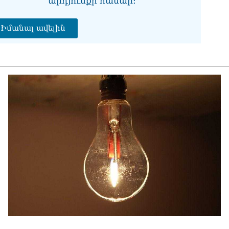
արդյունքի համար։
07.0
ՀՀ
Իմանալ ավելին
առ
07.0
ՀԲ
հա
07.0
Քն
07.0
Նի
մի 
07.0
ՄԱ
ար
շա
07.0
Դո