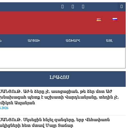
Ն
ԱՐՑԱԽ
ԱՇԽԱՐՀ
ԱՅԼ
ԼՐԱՀՈՍ
ՍԱՆՅՈւԹ․ Աժ-ն ձերը չէ, ասոցացիան, թե ձեր մոտ ԱԺ
խնախագահ պետք է աշխատի Վարդևանյանը, տեղին չէ.
միկոն Ասլանյան
8.2026
ՍԱՆՅՈւԹ․ Սկսեցին հնչել զանգերը, երբ Վեհափառն
ակիցների հետ մտավ Մայր Տաճար