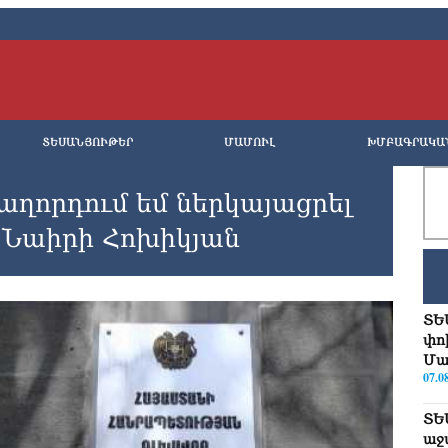
ՏԵՍԱՆՅՈՒԹԵՐ
ՄԱՄՈՒԼ
ԽՄԲԱԳՐԱԿԱ
աղորդում եմ ներկայացրել
 Նաիրի Հոխիկյան
ՏԵ
փո
Մա
07.0
ՏԵ
աջ