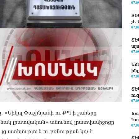
07.0
ՏԵ
չէ
07.0
ՏԵ
այ
07.0
Ամ
ին
07.0
ՏԵ
ու
07.0
 «Նիկոլ Փաշինյանի ու ՔՊ-ի շահերը
Խա
Կա
սնակ լրատվական» անունով լրատվամիջոցը
07.0
 ատելություն ու բռնության կոչ է
ՏԵ