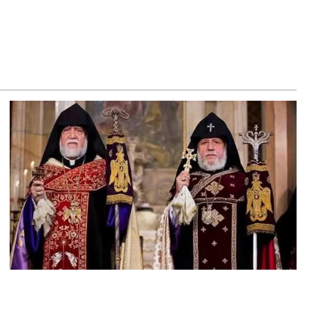
8.2026
–ի համար ԵԱՏՄ–ի հետ համագործակցության խորացումը
աջնահերթություն է. Փաշինյան
8.2026
ԸՄ-ն կոչ է անում կասեցնել քրեական վարույթը, որը
կասում է մեր պատմական ավանդույթներին
8.2026
նչական կոմիտեն արձագանքել է Աննա Հակոբյանին
8.2026
կոլ Փաշինյանի քավոր մարզպետն ավելի քան 5 տարում ոչ
ասուլիս չի տվել. Ոսկան Սարգսյան
8.2026
Կ Գլխավոր քարտուղարի ուղերձը Փաշինյանին
տահայտում է թերեւս համաշխարհային անցուդարձում
տ բան որոշող կենտրոնների տրամադրություններ
8.2026
ւք էլ մի դատվեք, դուք մի անգամ դատվել եք. Ղազինյանը՝