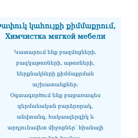
07.0
ՏԵ
փո
ափուկ կահույքի քիմմաքրում,
Փա
07.0
Химчистка мягкой мебели
Տիկ
Հա
Կատարում ենք բազմոցների,
զե
բազկաթոռների, աթոռների,
հա
07.0
ներքնակների քիմմաքրման
ՏԵ
աշխատանքներ:
ապ
07.0
Օգտագործում ենք բացառապես
Ին
գերմանական բարձրորակ,
հր
անվտանգ, հակաալերգիկ և
07.0
արդյունավետ միջոցներ՝ հիանալի
Փա
հե